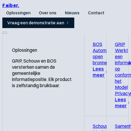
Faiber
.
Oplossingen
Over ons
Nieuws
Contact
Vraag een demonstratie aan
BOS
GRIP
Oplossingen
Automatiseert
Werkt
open
een
GRIP, Schouw en BOS
bronnenonderzoek
informa
versterken samen de
Lees
op
gemeentelijke
meer
confor
informatiepositie. Elk product
het
is zelfstandig bruikbaar.
Model
Privacy
Lees
meer
Schouw
Samenh