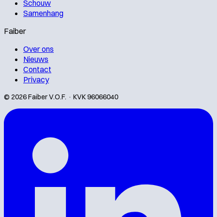
Schouw
Samenhang
Faiber
Over ons
Nieuws
Contact
Privacy
© 2026 Faiber V.O.F. · KVK 96066040