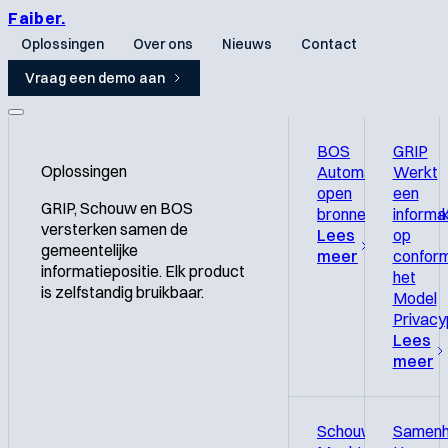
Faiber
.
Oplossingen
Over ons
Nieuws
Contact
Vraag een demo aan
BOS
GRIP
Oplossingen
Automatiseert
Werkt
open
een
GRIP, Schouw en BOS
bronnenonderzoek
informa
versterken samen de
Lees
op
gemeentelijke
meer
confor
informatiepositie. Elk product
het
is zelfstandig bruikbaar.
Model
Privacy
Lees
meer
Schouw
Samenh